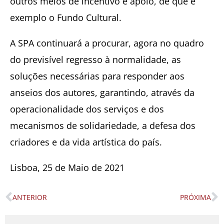
outros meios de incentivo e apoio, de que é
exemplo o Fundo Cultural.
A SPA continuará a procurar, agora no quadro
do previsível regresso à normalidade, as
soluções necessárias para responder aos
anseios dos autores, garantindo, através da
operacionalidade dos serviços e dos
mecanismos de solidariedade, a defesa dos
criadores e da vida artística do país.
Lisboa, 25 de Maio de 2021
ANTERIOR
PRÓXIMA
Prev
N