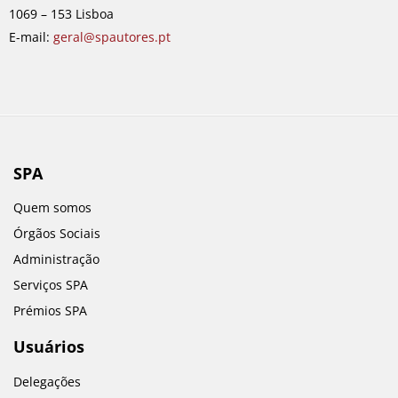
k
a
n
1069 – 153 Lisboa
m
E-mail:
geral@spautores.pt
SPA
Quem somos
Órgãos Sociais
Administração
Serviços SPA
Prémios SPA
Usuários
Delegações