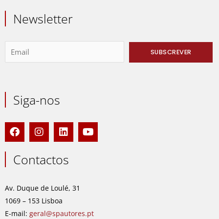
Newsletter
Siga-nos
F
I
L
Y
a
n
i
o
c
s
n
u
e
t
k
t
Contactos
b
a
e
u
o
g
d
b
o
r
i
e
Av. Duque de Loulé, 31
k
a
n
1069 – 153 Lisboa
m
E-mail:
geral@spautores.pt