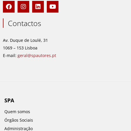
F
I
L
Y
a
n
i
o
c
s
n
u
e
t
k
t
Contactos
b
a
e
u
o
g
d
b
o
r
i
e
Av. Duque de Loulé, 31
k
a
n
1069 – 153 Lisboa
m
E-mail:
geral@spautores.pt
SPA
Quem somos
Órgãos Sociais
Administração