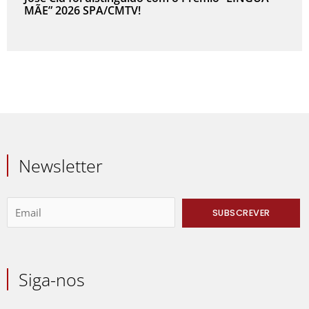
MÃE” 2026 SPA/CMTV!
Newsletter
Siga-nos