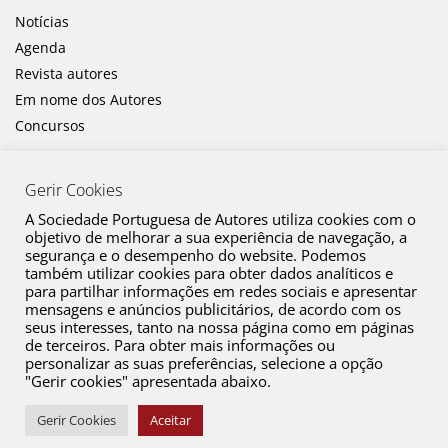
Notícias
Agenda
Revista autores
Em nome dos Autores
Concursos
Gerir Cookies
A Sociedade Portuguesa de Autores utiliza cookies com o
objetivo de melhorar a sua experiência de navegação, a
segurança e o desempenho do website. Podemos
também utilizar cookies para obter dados analíticos e
Canal de Denúncia
para partilhar informações em redes sociais e apresentar
mensagens e anúncios publicitários, de acordo com os
Plano de Prevenção de Riscos de Corrupção e Infrações Conexas
seus interesses, tanto na nossa página como em páginas
de terceiros. Para obter mais informações ou
Política de Privacidade
personalizar as suas preferências, selecione a opção
Política de Cookies
"Gerir cookies" apresentada abaixo.
Copyright © 2026 SPA. Todos os direitos reservados
Gerir Cookies
Aceitar