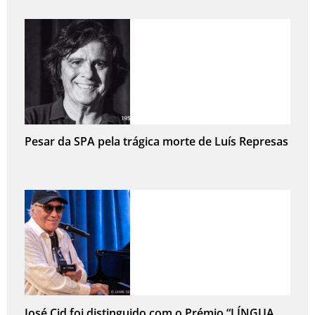
Pesar da SPA pela trágica morte de Luís Represas
José Cid foi distinguido com o Prémio “LÍNGUA