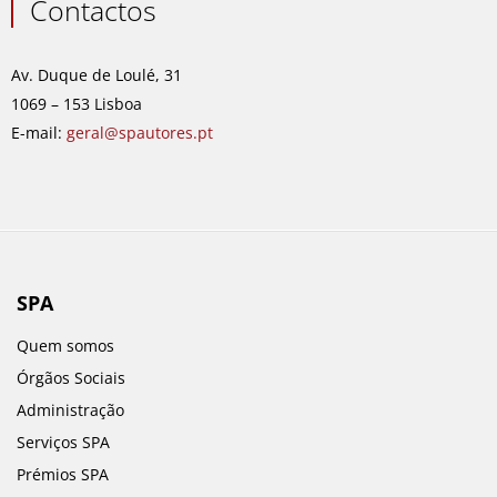
e
t
k
t
Contactos
b
a
e
u
o
g
d
b
o
r
i
e
Av. Duque de Loulé, 31
k
a
n
1069 – 153 Lisboa
m
E-mail:
geral@spautores.pt
SPA
Quem somos
Órgãos Sociais
Administração
Serviços SPA
Prémios SPA