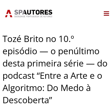
Skip
to
content
Tozé Brito no 10.º
episódio — o penúltimo
desta primeira série — do
podcast “Entre a Arte e o
Algoritmo: Do Medo à
Descoberta”