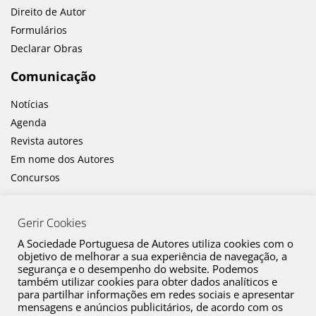
Direito de Autor
Formulários
Declarar Obras
Comunicação
Notícias
Agenda
Revista autores
Em nome dos Autores
Concursos
Gerir Cookies
A Sociedade Portuguesa de Autores utiliza cookies com o
objetivo de melhorar a sua experiência de navegação, a
segurança e o desempenho do website. Podemos
também utilizar cookies para obter dados analíticos e
Canal de Denúncia
para partilhar informações em redes sociais e apresentar
mensagens e anúncios publicitários, de acordo com os
Plano de Prevenção de Riscos de Corrupção e Infrações Conexas