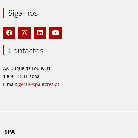
Siga-nos
F
I
L
Y
a
n
i
o
c
s
n
u
e
t
k
t
Contactos
b
a
e
u
o
g
d
b
o
r
i
e
Av. Duque de Loulé, 31
k
a
n
1069 – 153 Lisboa
m
E-mail:
geral@spautores.pt
SPA