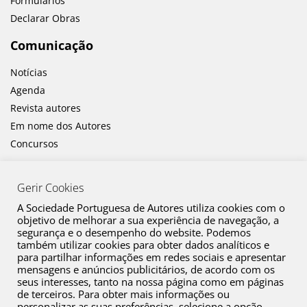
Formulários
Declarar Obras
Comunicação
Notícias
Agenda
Revista autores
Em nome dos Autores
Concursos
Gerir Cookies
A Sociedade Portuguesa de Autores utiliza cookies com o
objetivo de melhorar a sua experiência de navegação, a
segurança e o desempenho do website. Podemos
também utilizar cookies para obter dados analíticos e
Canal de Denúncia
para partilhar informações em redes sociais e apresentar
mensagens e anúncios publicitários, de acordo com os
Plano de Prevenção de Riscos de Corrupção e Infrações Conexas
seus interesses, tanto na nossa página como em páginas
de terceiros. Para obter mais informações ou
Política de Privacidade
personalizar as suas preferências, selecione a opção