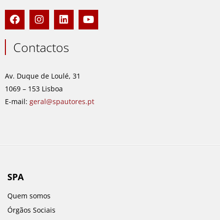
F
I
L
Y
a
n
i
o
c
s
n
u
e
t
k
t
Contactos
b
a
e
u
o
g
d
b
o
r
i
e
Av. Duque de Loulé, 31
k
a
n
1069 – 153 Lisboa
m
E-mail:
geral@spautores.pt
SPA
Quem somos
Órgãos Sociais