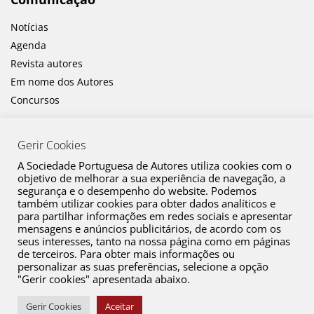
Notícias
Agenda
Revista autores
Em nome dos Autores
Concursos
Gerir Cookies
A Sociedade Portuguesa de Autores utiliza cookies com o
objetivo de melhorar a sua experiência de navegação, a
segurança e o desempenho do website. Podemos
também utilizar cookies para obter dados analíticos e
Canal de Denúncia
para partilhar informações em redes sociais e apresentar
mensagens e anúncios publicitários, de acordo com os
Plano de Prevenção de Riscos de Corrupção e Infrações Conexas
seus interesses, tanto na nossa página como em páginas
de terceiros. Para obter mais informações ou
Política de Privacidade
personalizar as suas preferências, selecione a opção
Política de Cookies
"Gerir cookies" apresentada abaixo.
Copyright © 2026 SPA. Todos os direitos reservados
Gerir Cookies
Aceitar