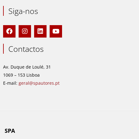
Siga-nos
F
I
L
Y
a
n
i
o
c
s
n
u
e
t
k
t
Contactos
b
a
e
u
o
g
d
b
o
r
i
e
Av. Duque de Loulé, 31
k
a
n
1069 – 153 Lisboa
m
E-mail:
geral@spautores.pt
SPA