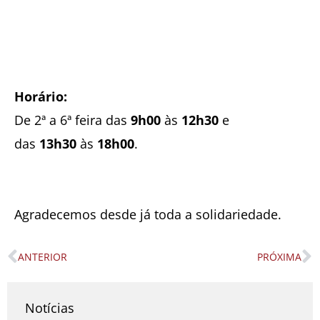
Horário:
De 2ª a 6ª feira das
9h
00
às
12h30
e
das
13h30
às
18h00
.
Agradecemos desde já toda a solidariedade.
ANTERIOR
PRÓXIMA
Prev
N
Notícias