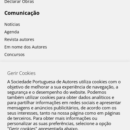
Declarar Obras
Comunicação
Notícias
Agenda
Revista autores
Em nome dos Autores
Concursos
Gerir Cookies
A Sociedade Portuguesa de Autores utiliza cookies com o
objetivo de melhorar a sua experiência de navegação, a
segurança e o desempenho do website. Podemos
também utilizar cookies para obter dados analíticos e
Canal de Denúncia
para partilhar informações em redes sociais e apresentar
mensagens e anúncios publicitários, de acordo com os
Plano de Prevenção de Riscos de Corrupção e Infrações Conexas
seus interesses, tanto na nossa página como em páginas
de terceiros. Para obter mais informações ou
Política de Privacidade
personalizar as suas preferências, selecione a opção
Política de Cookies
"Gerir cookies" apresentada abaixo.