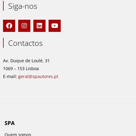
Siga-nos
F
I
L
Y
a
n
i
o
c
s
n
u
e
t
k
t
Contactos
b
a
e
u
o
g
d
b
o
r
i
e
Av. Duque de Loulé, 31
k
a
n
1069 – 153 Lisboa
m
E-mail:
geral@spautores.pt
SPA
Quem somos