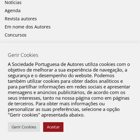
Notícias
Agenda
Revista autores
Em nome dos Autores
Concursos
Gerir Cookies
A Sociedade Portuguesa de Autores utiliza cookies com o
objetivo de melhorar a sua experiência de navegação, a
segurança e o desempenho do website. Podemos
também utilizar cookies para obter dados analíticos e
Canal de Denúncia
para partilhar informações em redes sociais e apresentar
mensagens e anúncios publicitários, de acordo com os
Plano de Prevenção de Riscos de Corrupção e Infrações Conexas
seus interesses, tanto na nossa página como em páginas
de terceiros. Para obter mais informações ou
Política de Privacidade
personalizar as suas preferências, selecione a opção
Política de Cookies
"Gerir cookies" apresentada abaixo.
Copyright © 2026 SPA. Todos os direitos reservados
Gerir Cookies
Aceitar