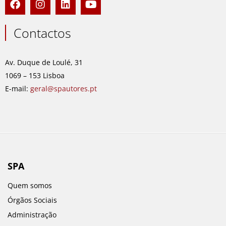
a
n
i
o
c
s
n
u
e
t
k
t
Contactos
b
a
e
u
o
g
d
b
o
r
i
e
Av. Duque de Loulé, 31
k
a
n
1069 – 153 Lisboa
m
E-mail:
geral@spautores.pt
SPA
Quem somos
Órgãos Sociais
Administração