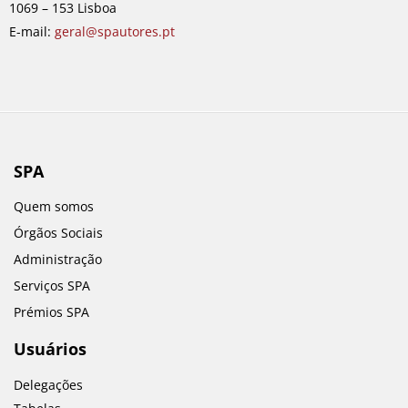
1069 – 153 Lisboa
m
E-mail:
geral@spautores.pt
SPA
Quem somos
Órgãos Sociais
Administração
Serviços SPA
Prémios SPA
Usuários
Delegações