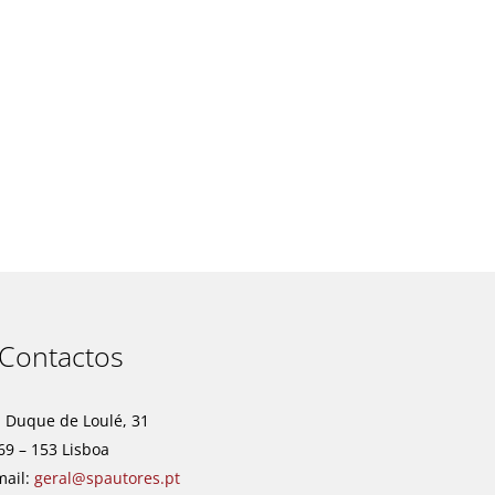
t
Contactos
. Duque de Loulé, 31
69 – 153 Lisboa
mail:
geral@spautores.pt