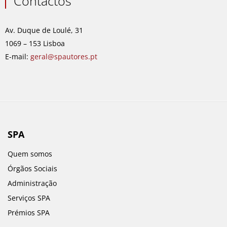
Contactos
b
a
e
u
o
g
d
b
o
r
i
e
Av. Duque de Loulé, 31
k
a
n
1069 – 153 Lisboa
m
E-mail:
geral@spautores.pt
SPA
Quem somos
Órgãos Sociais
Administração
Serviços SPA
Prémios SPA