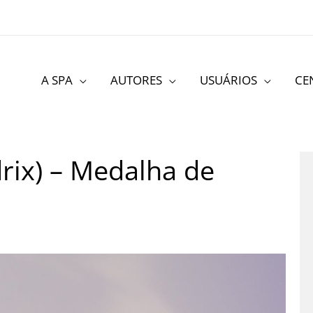
A SPA
AUTORES
USUÁRIOS
CE
rix) – Medalha de