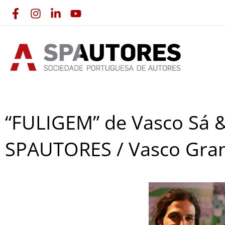
Skip
to
content
“FULIGEM” de Vasco Sá 
SPAUTORES / Vasco Gran