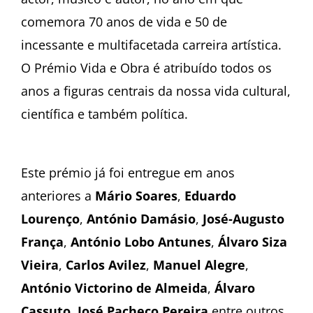
comemora 70 anos de vida e 50 de
incessante e multifacetada carreira artística.
O Prémio Vida e Obra é atribuído todos os
anos a figuras centrais da nossa vida cultural,
científica e também política.
Este prémio já foi entregue em anos
anteriores a
Mário Soares
,
Eduardo
Lourenço
,
António Damásio
,
José-Augusto
França
,
António Lobo Antunes
,
Álvaro Siza
Vieira
,
Carlos Avilez
,
Manuel Alegre
,
António Victorino de Almeida
,
Álvaro
Cassuto
,
José Pacheco Pereira
entre outros