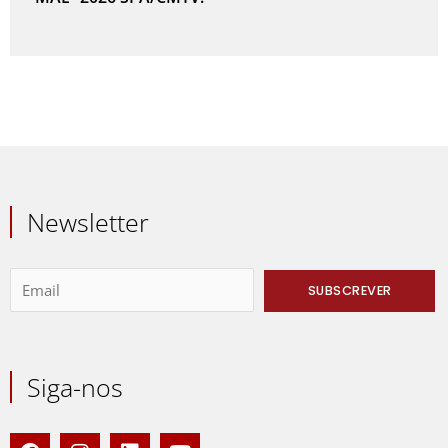
Newsletter
Siga-nos
F
I
L
Y