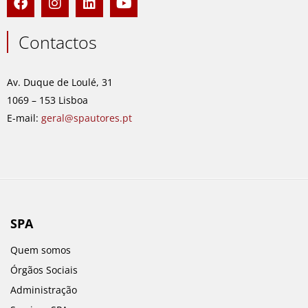
a
n
i
o
c
s
n
u
e
t
k
t
Contactos
b
a
e
u
o
g
d
b
o
r
i
e
Av. Duque de Loulé, 31
k
a
n
1069 – 153 Lisboa
m
E-mail:
geral@spautores.pt
SPA
Quem somos
Órgãos Sociais
Administração