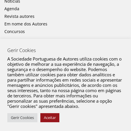
Notícias
Agenda
Revista autores
Em nome dos Autores
Concursos
Gerir Cookies
A Sociedade Portuguesa de Autores utiliza cookies com o
objetivo de melhorar a sua experiência de navegação, a
segurança e o desempenho do website. Podemos
também utilizar cookies para obter dados analíticos e
Canal de Denúncia
para partilhar informações em redes sociais e apresentar
mensagens e anúncios publicitários, de acordo com os
Plano de Prevenção de Riscos de Corrupção e Infrações Conexas
seus interesses, tanto na nossa página como em páginas
de terceiros. Para obter mais informações ou
Política de Privacidade
personalizar as suas preferências, selecione a opção
Política de Cookies
"Gerir cookies" apresentada abaixo.
Copyright © 2026 SPA. Todos os direitos reservados
Gerir Cookies
Aceitar