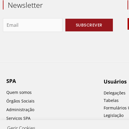
Newsletter
SPA
Usuários
Quem somos
Delegações
Tabelas
Órgãos Sociais
Formulários 
Administração
Legislação
Serviços SPA
Perguntas fr
Prémios SPA
Gerir Cookies