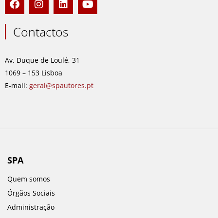
a
n
i
o
c
s
n
u
e
t
k
t
Contactos
b
a
e
u
o
g
d
b
o
r
i
e
Av. Duque de Loulé, 31
k
a
n
1069 – 153 Lisboa
m
E-mail:
geral@spautores.pt
SPA
Quem somos
Órgãos Sociais
Administração