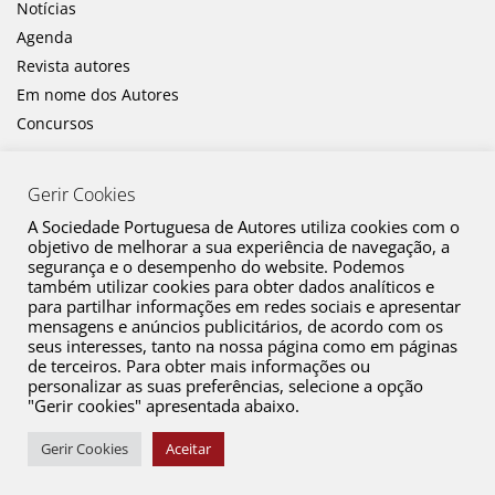
Notícias
Agenda
Revista autores
Em nome dos Autores
Concursos
Gerir Cookies
A Sociedade Portuguesa de Autores utiliza cookies com o
objetivo de melhorar a sua experiência de navegação, a
segurança e o desempenho do website. Podemos
também utilizar cookies para obter dados analíticos e
Canal de Denúncia
para partilhar informações em redes sociais e apresentar
mensagens e anúncios publicitários, de acordo com os
Plano de Prevenção de Riscos de Corrupção e Infrações Conexas
seus interesses, tanto na nossa página como em páginas
de terceiros. Para obter mais informações ou
Política de Privacidade
personalizar as suas preferências, selecione a opção
Política de Cookies
"Gerir cookies" apresentada abaixo.
Copyright © 2026 SPA. Todos os direitos reservados
Gerir Cookies
Aceitar