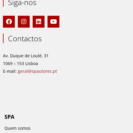
Siga-nos
F
I
L
Y
a
n
i
o
c
s
n
u
e
t
k
t
Contactos
b
a
e
u
o
g
d
b
o
r
i
e
Av. Duque de Loulé, 31
k
a
n
1069 – 153 Lisboa
m
E-mail:
geral@spautores.pt
SPA
Quem somos