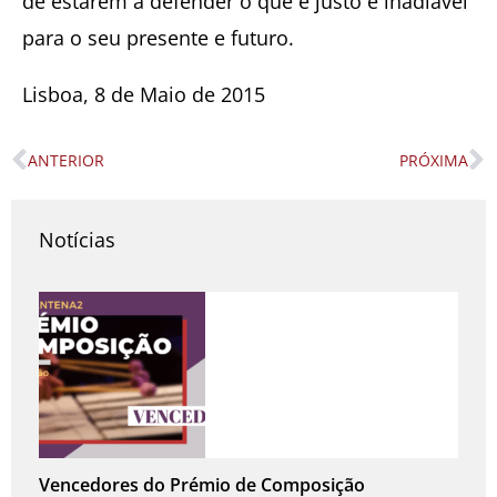
de estarem a defender o que é justo e inadiável
para o seu presente e futuro.
Lisboa, 8 de Maio de 2015
ANTERIOR
PRÓXIMA
Prev
N
Notícias
Vencedores do Prémio de Composição