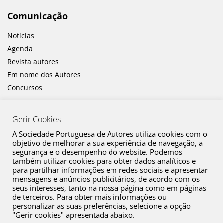
Comunicação
Notícias
Agenda
Revista autores
Em nome dos Autores
Concursos
Gerir Cookies
A Sociedade Portuguesa de Autores utiliza cookies com o
objetivo de melhorar a sua experiência de navegação, a
segurança e o desempenho do website. Podemos
também utilizar cookies para obter dados analíticos e
Canal de Denúncia
para partilhar informações em redes sociais e apresentar
mensagens e anúncios publicitários, de acordo com os
Plano de Prevenção de Riscos de Corrupção e Infrações Conexas
seus interesses, tanto na nossa página como em páginas
de terceiros. Para obter mais informações ou
Política de Privacidade
personalizar as suas preferências, selecione a opção
Política de Cookies
"Gerir cookies" apresentada abaixo.