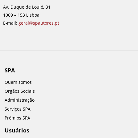
o
r
i
e
Av. Duque de Loulé, 31
k
a
n
1069 – 153 Lisboa
m
E-mail:
geral@spautores.pt
SPA
Quem somos
Órgãos Sociais
Administração
Serviços SPA
Prémios SPA
Usuários