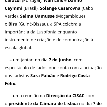
Caracol
(Portugal),
Ivan Lins
e
Danilo
Caymmi
(Brasil),
Solange Cesarovna
(Cabo
Verde),
Selma Uamusse
(Moçambique)
e
Biru
(Guiné-Bissau), a SPA celebra a
importância da Lusofonia enquanto
instrumento de criação e de comunicação à
escala global.
– um jantar, no dia
7 de Junho
, com
espectáculo de fados que conta com a actuação
dos fadistas
Sara Paixão
e
Rodrigo Costa
Félix
.
– uma reunião da
Direcção da CISAC
com
o
presidente da Câmara de Lisboa
no dia
7 de