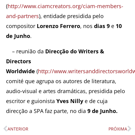
(
http://www.ciamcreators.org/ciam-members-
and-partners
), entidade presidida pelo
compositor
Lorenzo Ferrero
, nos
dias 9
e
10
de Junho
.
– reunião da
Direcção do Writers &
Directors
Worldwide
(
http://www.writersanddirectorsworld
comité que agrupa os autores de literatura,
audio-visual e artes dramáticas, presidida pelo
escritor e guionista
Yves Nilly
e de cuja
direcção a SPA faz parte, no dia
9 de Junho.
ANTERIOR
PRÓXIMA
Prev
N