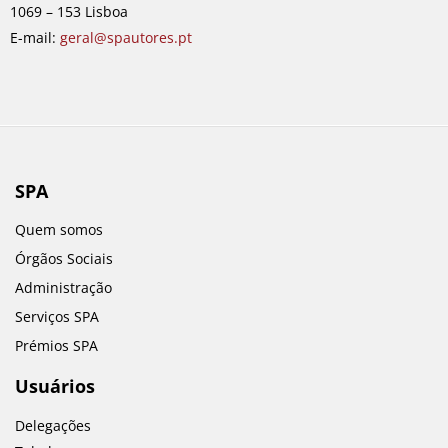
1069 – 153 Lisboa
m
E-mail:
geral@spautores.pt
SPA
Quem somos
Órgãos Sociais
Administração
Serviços SPA
Prémios SPA
Usuários
Delegações