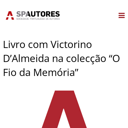
Skip
to
content
Livro com Victorino
D’Almeida na colecção “O
Fio da Memória”