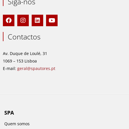
Siga-nos
F
I
L
Y
a
n
i
o
c
s
n
u
e
t
k
t
Contactos
b
a
e
u
o
g
d
b
o
r
i
e
Av. Duque de Loulé, 31
k
a
n
1069 – 153 Lisboa
m
E-mail:
geral@spautores.pt
SPA
Quem somos