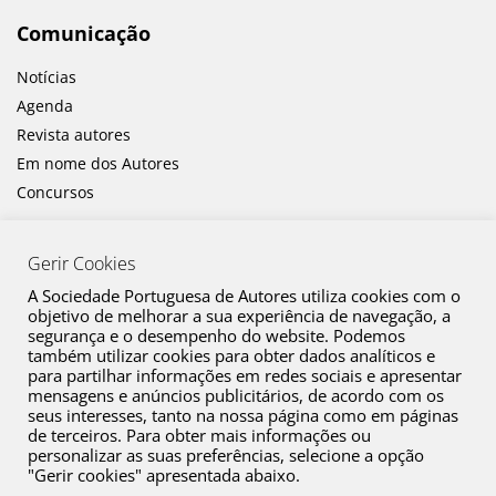
Comunicação
Notícias
Agenda
Revista autores
Em nome dos Autores
Concursos
Gerir Cookies
A Sociedade Portuguesa de Autores utiliza cookies com o
objetivo de melhorar a sua experiência de navegação, a
segurança e o desempenho do website. Podemos
também utilizar cookies para obter dados analíticos e
Canal de Denúncia
para partilhar informações em redes sociais e apresentar
mensagens e anúncios publicitários, de acordo com os
Plano de Prevenção de Riscos de Corrupção e Infrações Conexas
seus interesses, tanto na nossa página como em páginas
de terceiros. Para obter mais informações ou
Política de Privacidade
personalizar as suas preferências, selecione a opção
Política de Cookies
"Gerir cookies" apresentada abaixo.