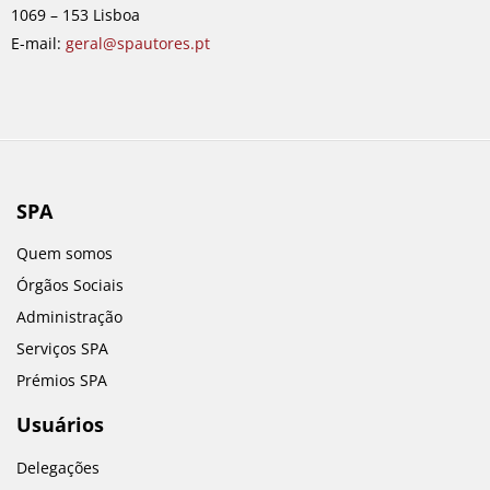
k
a
n
1069 – 153 Lisboa
m
E-mail:
geral@spautores.pt
SPA
Quem somos
Órgãos Sociais
Administração
Serviços SPA
Prémios SPA
Usuários
Delegações