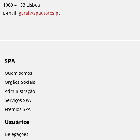
k
a
n
1069 – 153 Lisboa
m
E-mail:
geral@spautores.pt
SPA
Quem somos
Órgãos Sociais
Administração
Serviços SPA
Prémios SPA
Usuários
Delegações