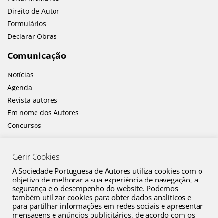
Direito de Autor
Formulários
Declarar Obras
Comunicação
Notícias
Agenda
Revista autores
Em nome dos Autores
Concursos
Gerir Cookies
A Sociedade Portuguesa de Autores utiliza cookies com o
objetivo de melhorar a sua experiência de navegação, a
segurança e o desempenho do website. Podemos
também utilizar cookies para obter dados analíticos e
Canal de Denúncia
para partilhar informações em redes sociais e apresentar
mensagens e anúncios publicitários, de acordo com os
Plano de Prevenção de Riscos de Corrupção e Infrações Conexas