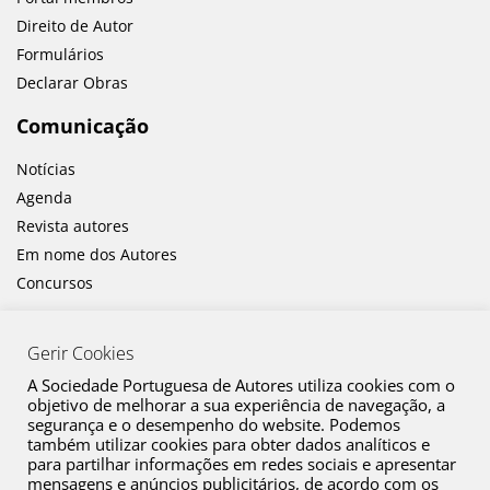
Direito de Autor
Formulários
Declarar Obras
Comunicação
Notícias
Agenda
Revista autores
Em nome dos Autores
Concursos
Gerir Cookies
A Sociedade Portuguesa de Autores utiliza cookies com o
objetivo de melhorar a sua experiência de navegação, a
segurança e o desempenho do website. Podemos
também utilizar cookies para obter dados analíticos e
Canal de Denúncia
para partilhar informações em redes sociais e apresentar
mensagens e anúncios publicitários, de acordo com os
Plano de Prevenção de Riscos de Corrupção e Infrações Conexas