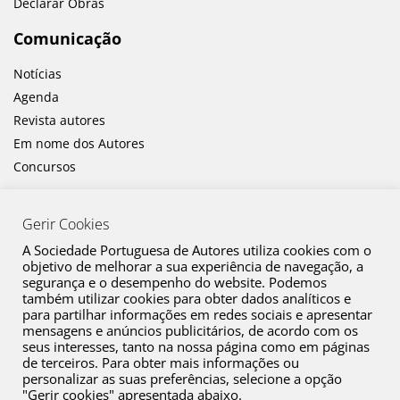
Declarar Obras
Comunicação
Notícias
Agenda
Revista autores
Em nome dos Autores
Concursos
Gerir Cookies
A Sociedade Portuguesa de Autores utiliza cookies com o
objetivo de melhorar a sua experiência de navegação, a
segurança e o desempenho do website. Podemos
também utilizar cookies para obter dados analíticos e
Canal de Denúncia
para partilhar informações em redes sociais e apresentar
mensagens e anúncios publicitários, de acordo com os
Plano de Prevenção de Riscos de Corrupção e Infrações Conexas
seus interesses, tanto na nossa página como em páginas
de terceiros. Para obter mais informações ou
Política de Privacidade
personalizar as suas preferências, selecione a opção
Política de Cookies
"Gerir cookies" apresentada abaixo.