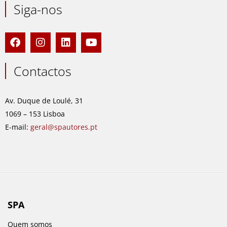
Siga-nos
F
I
L
Y
a
n
i
o
c
s
n
u
e
t
k
t
Contactos
b
a
e
u
o
g
d
b
o
r
i
e
Av. Duque de Loulé, 31
k
a
n
1069 – 153 Lisboa
m
E-mail:
geral@spautores.pt
SPA
Quem somos