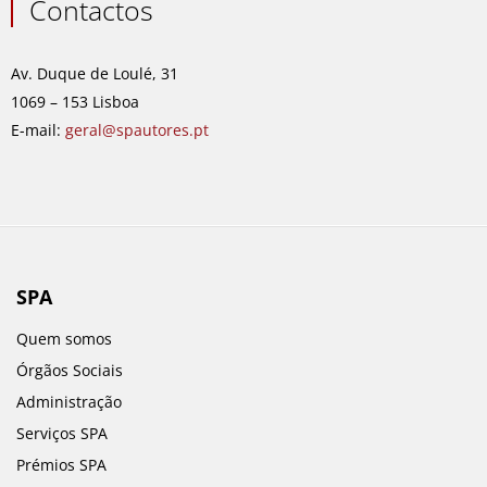
e
t
k
t
Contactos
b
a
e
u
o
g
d
b
o
r
i
e
Av. Duque de Loulé, 31
k
a
n
1069 – 153 Lisboa
m
E-mail:
geral@spautores.pt
SPA
Quem somos
Órgãos Sociais
Administração
Serviços SPA
Prémios SPA