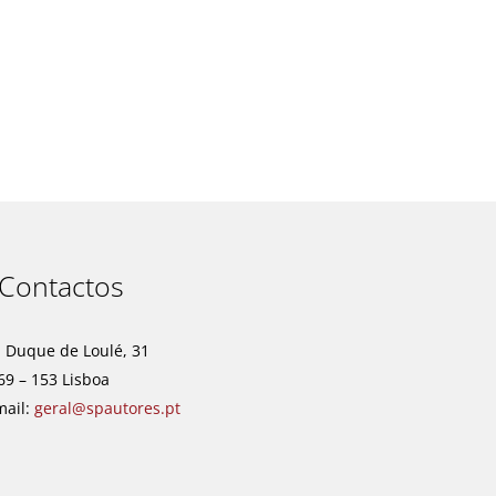
t
Contactos
. Duque de Loulé, 31
69 – 153 Lisboa
mail:
geral@spautores.pt