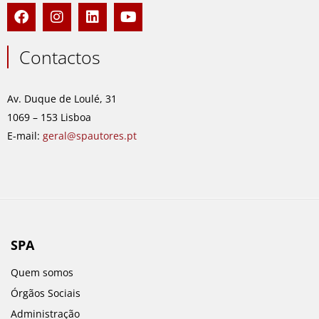
F
I
L
Y
a
n
i
o
c
s
n
u
e
t
k
t
Contactos
b
a
e
u
o
g
d
b
o
r
i
e
Av. Duque de Loulé, 31
k
a
n
1069 – 153 Lisboa
m
E-mail:
geral@spautores.pt
SPA
Quem somos
Órgãos Sociais
Administração