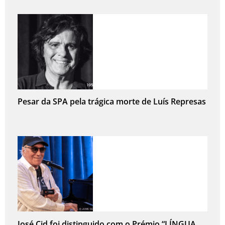
Pesar da SPA pela trágica morte de Luís Represas
José Cid foi distinguido com o Prémio “LÍNGUA