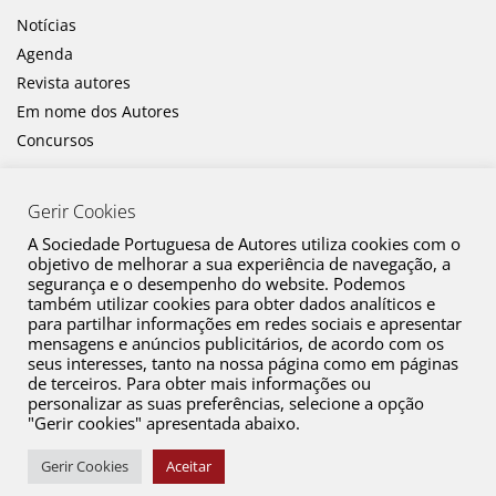
Notícias
Agenda
Revista autores
Em nome dos Autores
Concursos
Gerir Cookies
A Sociedade Portuguesa de Autores utiliza cookies com o
objetivo de melhorar a sua experiência de navegação, a
segurança e o desempenho do website. Podemos
também utilizar cookies para obter dados analíticos e
Canal de Denúncia
para partilhar informações em redes sociais e apresentar
mensagens e anúncios publicitários, de acordo com os
Plano de Prevenção de Riscos de Corrupção e Infrações Conexas
seus interesses, tanto na nossa página como em páginas
de terceiros. Para obter mais informações ou
Política de Privacidade
personalizar as suas preferências, selecione a opção
Política de Cookies
"Gerir cookies" apresentada abaixo.
Copyright © 2026 SPA. Todos os direitos reservados
Gerir Cookies
Aceitar