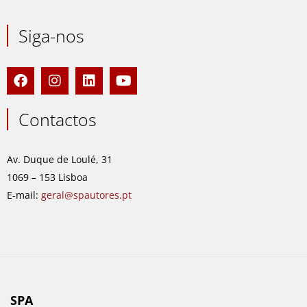
Siga-nos
F
I
L
Y
a
n
i
o
c
s
n
u
e
t
k
t
Contactos
b
a
e
u
o
g
d
b
o
r
i
e
Av. Duque de Loulé, 31
k
a
n
1069 – 153 Lisboa
m
E-mail:
geral@spautores.pt
SPA