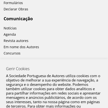
Formulários
Declarar Obras
Comunicação
Notícias
Agenda
Revista autores
Em nome dos Autores
Concursos
Gerir Cookies
A Sociedade Portuguesa de Autores utiliza cookies com o
objetivo de melhorar a sua experiência de navegação, a
segurança e o desempenho do website. Podemos
também utilizar cookies para obter dados analíticos e
Canal de Denúncia
para partilhar informações em redes sociais e apresentar
mensagens e anúncios publicitários, de acordo com os
Plano de Prevenção de Riscos de Corrupção e Infrações Conexas
seus interesses, tanto na nossa página como em páginas
de terceiros. Para obter mais informações ou
Política de Privacidade