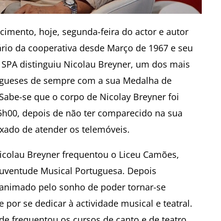
cimento, hoje, segunda-feira do actor e autor
ário da cooperativa desde Março de 1967 e seu
SPA distinguiu Nicolau Breyner, um dos mais
rtugueses de sempre com a sua Medalha de
 Sabe-se que o corpo de Nicolay Breyner foi
15h00, depois de não ter comparecido na sua
ixado de atender os telemóveis.
icolau Breyner frequentou o Liceu Camões,
 Juventude Musical Portuguesa. Depois
, animado pelo sonho de poder tornar-se
 por se dedicar à actividade musical e teatral.
e frequentou os cursos de canto e de teatro.