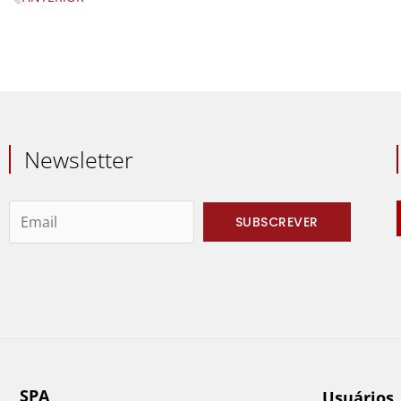
Prev
Newsletter
SPA
Usuários