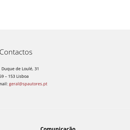
t
Contactos
. Duque de Loulé, 31
69 – 153 Lisboa
mail:
geral@spautores.pt
Comunicação