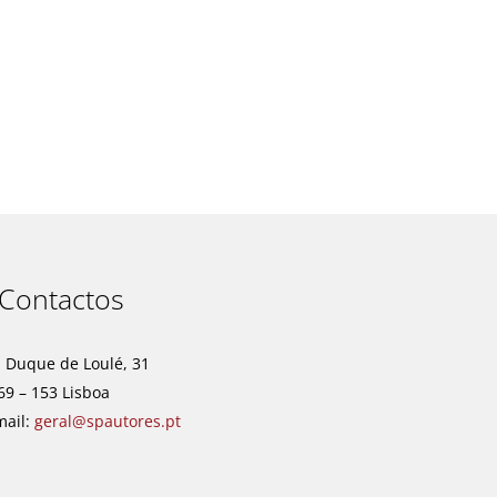
t
Contactos
. Duque de Loulé, 31
69 – 153 Lisboa
mail:
geral@spautores.pt