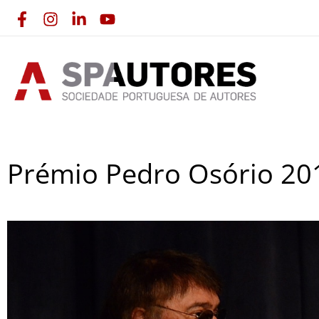
Skip
to
content
Prémio Pedro Osório 201