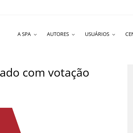
A SPA
AUTORES
USUÁRIOS
CE
vado com votação