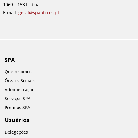
k
a
n
1069 – 153 Lisboa
m
E-mail:
geral@spautores.pt
SPA
Quem somos
Órgãos Sociais
Administração
Serviços SPA
Prémios SPA
Usuários
Delegações