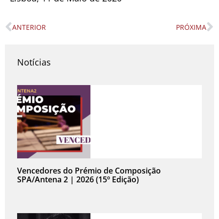
ANTERIOR
PRÓXIMA
Prev
N
Notícias
Vencedores do Prémio de Composição
SPA/Antena 2 | 2026 (15º Edição)