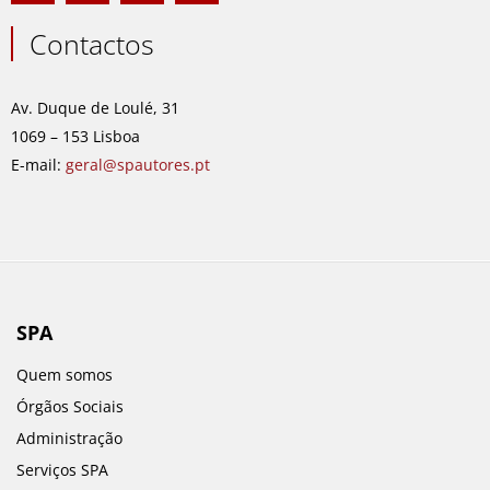
c
s
n
u
e
t
k
t
Contactos
b
a
e
u
o
g
d
b
o
r
i
e
Av. Duque de Loulé, 31
k
a
n
1069 – 153 Lisboa
m
E-mail:
geral@spautores.pt
SPA
Quem somos
Órgãos Sociais
Administração
Serviços SPA