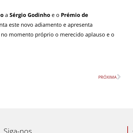
io
a
Sérgio Godinho
e o
Prémio de
nta este novo adiamento e apresenta
 no momento próprio o merecido aplauso e o
PRÓXIMA
Nex
Siga-nos