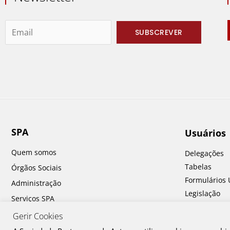
SPA
Usuários
Quem somos
Delegações
Tabelas
Órgãos Sociais
Formulários 
Administração
Legislação
Serviços SPA
Perguntas fr
Prémios SPA
Gerir Cookies