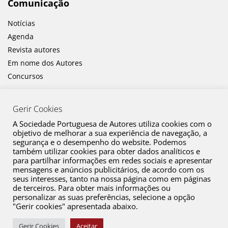
Comunicação
Notícias
Agenda
Revista autores
Em nome dos Autores
Concursos
Gerir Cookies
A Sociedade Portuguesa de Autores utiliza cookies com o
objetivo de melhorar a sua experiência de navegação, a
segurança e o desempenho do website. Podemos
também utilizar cookies para obter dados analíticos e
Canal de Denúncia
para partilhar informações em redes sociais e apresentar
mensagens e anúncios publicitários, de acordo com os
Plano de Prevenção de Riscos de Corrupção e Infrações Conexas
seus interesses, tanto na nossa página como em páginas
de terceiros. Para obter mais informações ou
Política de Privacidade
personalizar as suas preferências, selecione a opção
Política de Cookies
"Gerir cookies" apresentada abaixo.
Copyright © 2026 SPA. Todos os direitos reservados
Gerir Cookies
Aceitar