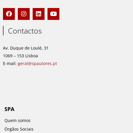
F
I
L
Y
a
n
i
o
c
s
n
u
e
t
k
t
Contactos
b
a
e
u
o
g
d
b
o
r
i
e
Av. Duque de Loulé, 31
k
a
n
1069 – 153 Lisboa
m
E-mail:
geral@spautores.pt
SPA
Quem somos
Órgãos Sociais