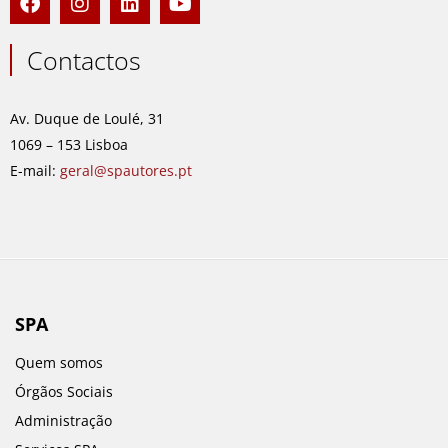
a
n
i
o
c
s
n
u
e
t
k
t
Contactos
b
a
e
u
o
g
d
b
o
r
i
e
Av. Duque de Loulé, 31
k
a
n
1069 – 153 Lisboa
m
E-mail:
geral@spautores.pt
SPA
Quem somos
Órgãos Sociais
Administração