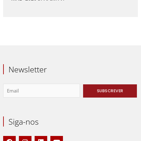
Newsletter
Siga-nos
F
I
L
Y