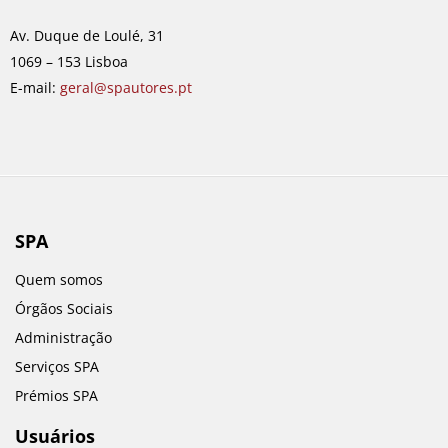
o
g
d
b
o
r
i
e
Av. Duque de Loulé, 31
k
a
n
1069 – 153 Lisboa
m
E-mail:
geral@spautores.pt
SPA
Quem somos
Órgãos Sociais
Administração
Serviços SPA
Prémios SPA
Usuários