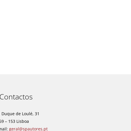
t
Contactos
. Duque de Loulé, 31
69 – 153 Lisboa
mail:
geral@spautores.pt