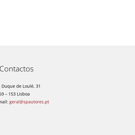
t
Contactos
. Duque de Loulé, 31
69 – 153 Lisboa
mail:
geral@spautores.pt