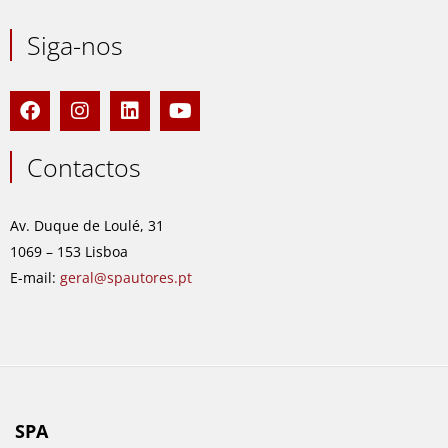
Siga-nos
F
I
L
Y
a
n
i
o
c
s
n
u
e
t
k
t
Contactos
b
a
e
u
o
g
d
b
o
r
i
e
Av. Duque de Loulé, 31
k
a
n
1069 – 153 Lisboa
m
E-mail:
geral@spautores.pt
SPA