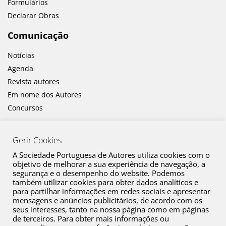
Formulários
Declarar Obras
Comunicação
Notícias
Agenda
Revista autores
Em nome dos Autores
Concursos
Gerir Cookies
A Sociedade Portuguesa de Autores utiliza cookies com o
objetivo de melhorar a sua experiência de navegação, a
segurança e o desempenho do website. Podemos
também utilizar cookies para obter dados analíticos e
Canal de Denúncia
para partilhar informações em redes sociais e apresentar
mensagens e anúncios publicitários, de acordo com os
Plano de Prevenção de Riscos de Corrupção e Infrações Conexas
seus interesses, tanto na nossa página como em páginas
de terceiros. Para obter mais informações ou
Política de Privacidade