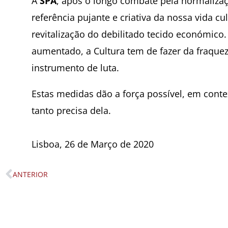
A
SPA
, após o longo combate pela normalizaç
referência pujante e criativa da nossa vida c
revitalização do debilitado tecido económic
aumentado, a Cultura tem de fazer da fraquez
instrumento de luta.
Estas medidas dão a força possível, em con
tanto precisa dela.
Lisboa, 26 de Março de 2020
ANTERIOR
Prev