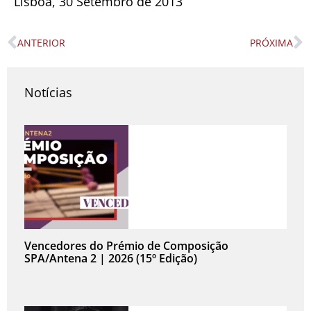
Lisboa, 30 Setembro de 2013
ANTERIOR
PRÓXIMA
Prev
N
Notícias
Vencedores do Prémio de Composição
SPA/Antena 2 | 2026 (15º Edição)