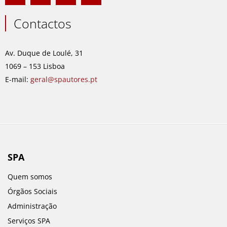
c
s
n
u
e
t
k
t
Contactos
b
a
e
u
o
g
d
b
o
r
i
e
Av. Duque de Loulé, 31
k
a
n
1069 – 153 Lisboa
m
E-mail:
geral@spautores.pt
SPA
Quem somos
Órgãos Sociais
Administração
Serviços SPA