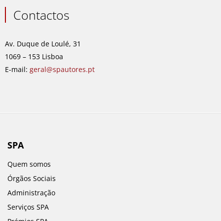
c
s
n
u
e
t
k
t
Contactos
b
a
e
u
o
g
d
b
o
r
i
e
Av. Duque de Loulé, 31
k
a
n
1069 – 153 Lisboa
m
E-mail:
geral@spautores.pt
SPA
Quem somos
Órgãos Sociais
Administração
Serviços SPA