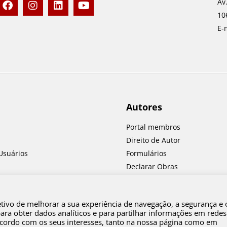
Av
a
n
i
o
10
c
s
n
u
e
t
k
t
E-
b
a
e
u
o
g
d
b
o
r
i
e
k
a
n
m
Autores
Portal membros
Direito de Autor
Usuários
Formulários
Declarar Obras
equentes
etivo de melhorar a sua experiência de navegação, a segurança e 
a obter dados analíticos e para partilhar informações em redes
 acordo com os seus interesses, tanto na nossa página como em