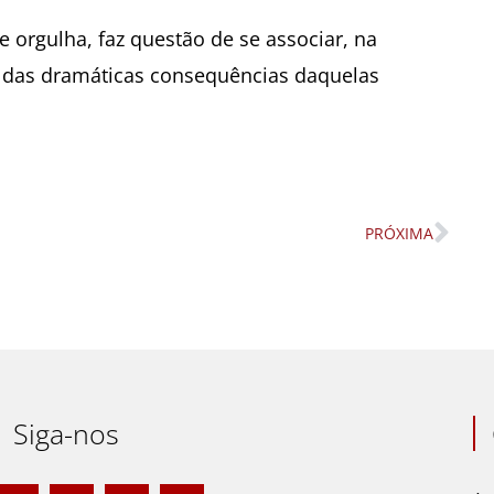
e orgulha, faz questão de se associar, na
o das dramáticas consequências daquelas
PRÓXIMA
Nex
Siga-nos
F
I
L
Y