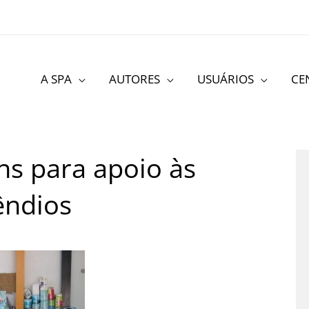
A SPA
AUTORES
USUÁRIOS
CE
ns para apoio às
êndios