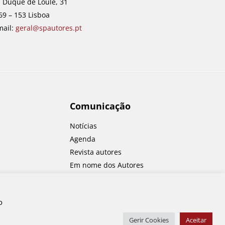
. Duque de Loulé, 31
69 – 153 Lisboa
mail:
geral@spautores.pt
Comunicação
Notícias
Agenda
Revista autores
Em nome dos Autores
Concursos
o
Gerir Cookies
Aceitar