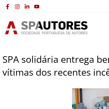
Skip
to
content
SPA solidária entrega be
vítimas dos recentes inc