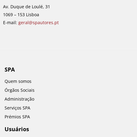
o
r
i
e
Av. Duque de Loulé, 31
k
a
n
1069 – 153 Lisboa
m
E-mail:
geral@spautores.pt
SPA
Quem somos
Órgãos Sociais
Administração
Serviços SPA
Prémios SPA
Usuários