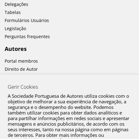
Delegações
Tabelas
Formulários Usuários
Legislação
Perguntas frequentes
Autores
Portal membros
Direito de Autor
Formulários
Declarar Obras
Gerir Cookies
A Sociedade Portuguesa de Autores utiliza cookies com o
Comunicação
objetivo de melhorar a sua experiência de navegação, a
segurança e o desempenho do website. Podemos
Notícias
também utilizar cookies para obter dados analíticos e
Agenda
para partilhar informações em redes sociais e apresentar
mensagens e anúncios publicitários, de acordo com os
Revista autores
seus interesses, tanto na nossa página como em páginas
Em nome dos Autores
de terceiros. Para obter mais informações ou