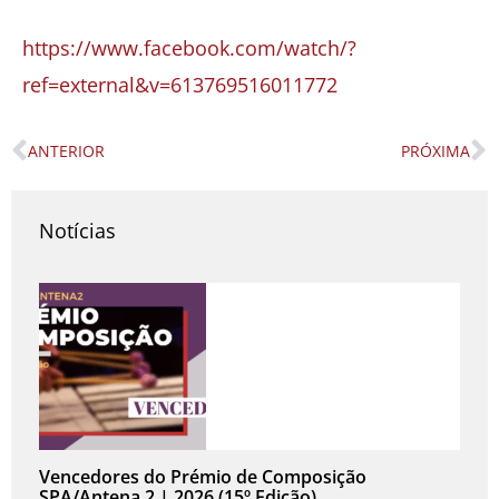
https://www.facebook.com/watch/?
ref=external&v=613769516011772
ANTERIOR
PRÓXIMA
Prev
N
Notícias
Vencedores do Prémio de Composição
SPA/Antena 2 | 2026 (15º Edição)