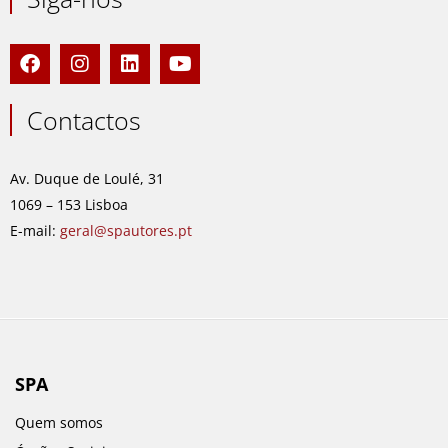
F
I
L
Y
a
n
i
o
c
s
n
u
e
t
k
t
Contactos
b
a
e
u
o
g
d
b
o
r
i
e
Av. Duque de Loulé, 31
k
a
n
1069 – 153 Lisboa
m
E-mail:
geral@spautores.pt
SPA
Quem somos