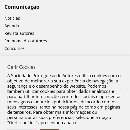
Comunicação
Notícias
Agenda
Revista autores
Em nome dos Autores
Concursos
Gerir Cookies
A Sociedade Portuguesa de Autores utiliza cookies com o
objetivo de melhorar a sua experiência de navegação, a
segurança e o desempenho do website. Podemos
também utilizar cookies para obter dados analíticos e
Canal de Denúncia
para partilhar informações em redes sociais e apresentar
mensagens e anúncios publicitários, de acordo com os
Plano de Prevenção de Riscos de Corrupção e Infrações Conexas
seus interesses, tanto na nossa página como em páginas
de terceiros. Para obter mais informações ou
Política de Privacidade
personalizar as suas preferências, selecione a opção
Política de Cookies
"Gerir cookies" apresentada abaixo.